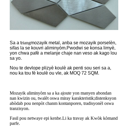
Sa a t
riang
mozayik metal, anba se mozayik porselèn,
sifas la se kouvri aliminyòm.Pwodwi se konsa limyè,
yon chwa pafè a melanje chaje nan veso ak kago lou
sa yo.
Nou te devlope plizyè koulè ak penti sou seri sa a,
nou ka tou fè koulè ou vle, ak MOQ 72 SQM.
Mozayik aliminyòm sa a ka ajoute yon manyen abondan
nan kwizin ou, twalèt oswa miray karakteristik;distenksyon
abòdab pou nenpòt chanm kontanporen, tradisyonèl oswa
tranzisyon.
Fasil pou netwaye epi kenbe.Li ka travay ak Kwòk kòmand
parfe.