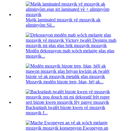
Majik laminated mozayik vè mozayik ak
aliminyòm Sil...
Modèn dekorasyon mab wòch melanje glas glas
mozayik...
Mozayik modèn bizote tren, blan, bèj ak...
Backsplash twalèt bizote kwen vè mozayik
mozayik f...