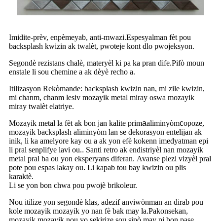
Imidite-prèv, enpèmeyab, anti-mwazi.Espesyalman fèt pou
backsplash kwizin ak twalèt, pwoteje kont dlo pwojeksyon.
Segondè rezistans chalè, materyèl ki pa ka pran dife.Pifò moun
enstale li sou chemine a ak dèyè recho a.
Itilizasyon Rekòmande: backsplash kwizin nan, mi zile kwizin,
mi chanm, chanm lesiv mozayik metal miray oswa mozayik
miray twalèt elatriye.
Mozayik metal la fèt ak bon jan kalite prim
a
aliminyòm
c
opoze,
mozayik backsplash aliminyòm lan se dekorasyon entelijan ak
inik, li ka amelyore kay ou a ak yon efè kokenn imedyatman epi
li pral senplifye lavi ou.
.
Santi retro ak endistriyèl nan mozayik
metal pral ba ou yon eksperyans diferan
.
Avanse plezi vizyèl pral
pote pou espas lakay ou
.
Li kapab tou bay kwizin ou plis
karaktè.
Li se yon bon chwa pou pwojè brikoleur.
Nou itilize yon segondè klas, adezif anviwònman an dirab pou
kole mozayik mozayik yo nan fè bak may la.Pakonsekan,
mozayik mozayik nou yo sekirize sou sipò may pi bon pase