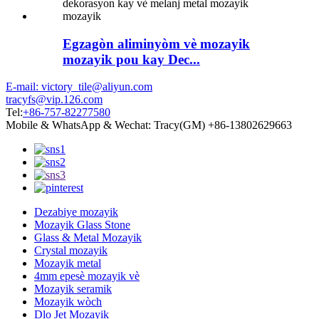
Egzagòn aliminyòm vè mozayik
mozayik pou kay Dec...
E-mail: victory_tile@aliyun.com
tracyfs@vip.126.com
Tel:
+86-757-82277580
Mobile & WhatsApp & Wechat: Tracy(GM) +86-13802629663
Dezabiye mozayik
Mozayik Glass Stone
Glass & Metal Mozayik
Crystal mozayik
Mozayik metal
4mm epesè mozayik vè
Mozayik seramik
Mozayik wòch
Dlo Jet Mozayik