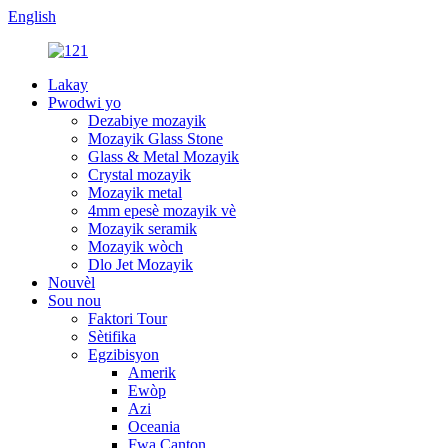
English
Lakay
Pwodwi yo
Dezabiye mozayik
Mozayik Glass Stone
Glass & Metal Mozayik
Crystal mozayik
Mozayik metal
4mm epesè mozayik vè
Mozayik seramik
Mozayik wòch
Dlo Jet Mozayik
Nouvèl
Sou nou
Faktori Tour
Sètifika
Egzibisyon
Amerik
Ewòp
Azi
Oceania
Fwa Canton