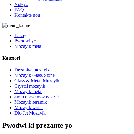
Videyo
FAQ
Kontakte nou
Lakay
Pwodwi yo
Mozayik metal
Kategori
Dezabiye mozayik
Mozayik Glass Stone
Glass & Metal Mozayik
Crystal mozayik
Mozayik metal
4mm epesè mozayik vè
Mozayik seramik
Mozayik wòch
Dlo Jet Mozayik
Pwodwi ki prezante yo