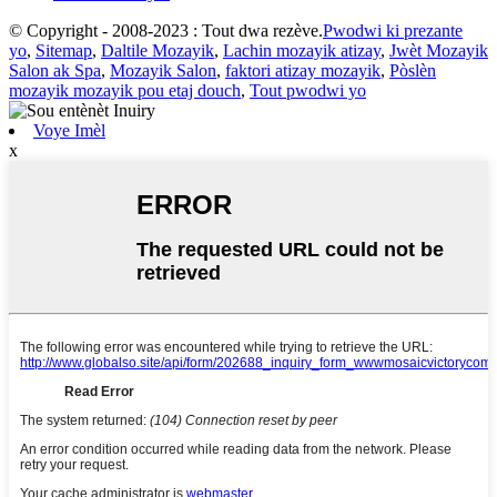
© Copyright - 2008-2023 : Tout dwa rezève.
Pwodwi ki prezante
yo
,
Sitemap
,
Daltile Mozayik
,
Lachin mozayik atizay
,
Jwèt Mozayik
Salon ak Spa
,
Mozayik Salon
,
faktori atizay mozayik
,
Pòslèn
mozayik mozayik pou etaj douch
,
Tout pwodwi yo
Voye Imèl
x