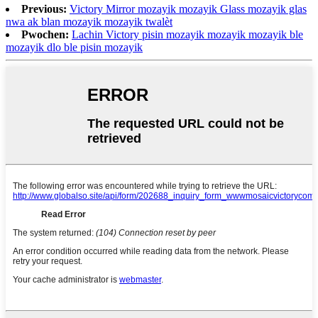
Previous:
Victory Mirror mozayik mozayik Glass mozayik glas
nwa ak blan mozayik mozayik twalèt
Pwochen:
Lachin Victory pisin mozayik mozayik mozayik ble
mozayik dlo ble pisin mozayik