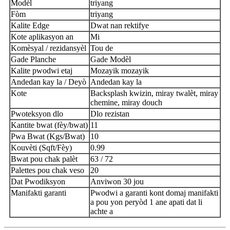
Modèl
triyang
Fòm
triyang
Kalite Edge
Dwat nan rektifye
Kote aplikasyon an
Mi
Komèsyal / rezidansyèl
Tou de
Gade Planche
Gade Modèl
Kalite pwodwi etaj
Mozayik mozayik
Andedan kay la / Deyò
Andedan kay la
Kote
Backsplash kwizin, miray twalèt, miray
chemine, miray douch
Pwoteksyon dlo
Dlo rezistan
Kantite bwat (fèy/bwat)
11
Pwa Bwat (Kgs/Bwat)
10
Kouvèti (Sqft/Fèy)
0.99
Bwat pou chak palèt
63 / 72
Palettes pou chak veso
20
Dat Pwodiksyon
Anviwon 30 jou
Manifakti garanti
Pwodwi a garanti kont domaj manifakti
a pou yon peryòd 1 ane apati dat li
achte a