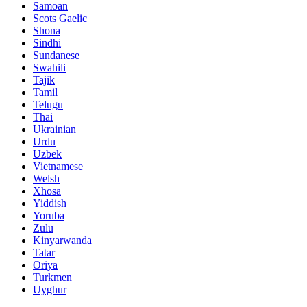
Samoan
Scots Gaelic
Shona
Sindhi
Sundanese
Swahili
Tajik
Tamil
Telugu
Thai
Ukrainian
Urdu
Uzbek
Vietnamese
Welsh
Xhosa
Yiddish
Yoruba
Zulu
Kinyarwanda
Tatar
Oriya
Turkmen
Uyghur