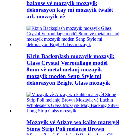
balanse vè mozayik mozayik
dekorasyon kay mi mozayik twalèt
ark mozayik vè
Kizin Backsplash mozayik mozayik
Glass Crystal Verrouillage modèl
8mm vè metal melanj mozayik
mozayik modèn Senp Style mi
dekorasyon Bright Glass mozayik
Mozayik vè Atizay-wo kalite materyèl
Stone Strip Poli melanje Brown