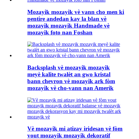
Mozayik mozayik vè vann cho men ki
pentire andedan kay la blan vè
mozayik mozayik Handmade vè
mozayik foto nan Foshan
Backsplash vè mozayik mozayik
meyè kalite twalèt an gwo kristal
bann chevron vè mozayik ark fòm
mozayik vè cho-vann nan Amerik
Vè mozayik mi atizay iridesan vè fòm
vout mozayik mozayik dekoratif