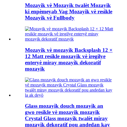
Mozayik vè Mozayik twalèt Mozayik
ki enpèmeyab Vag Mozayik vè resikle
Mozayik vè Fullbody
Mozayik vè mozayik Backsplash 12 ×
12 Matt resikle mozayik vè iregilye
enteryè miray mozayik dekoratif
mozayik
Glass mozayik douch mozayik an
gwo resikle vè mozayik mozayik
Crystal Glass mozayik twalèt miray
mozayik dekoratif pou andedan kay