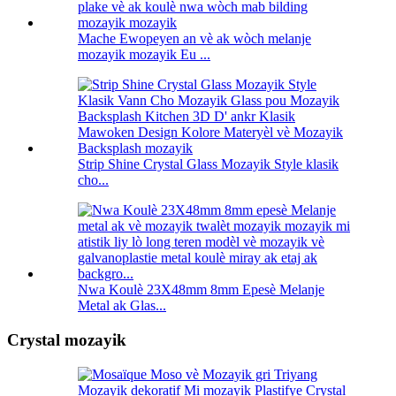
Mache Ewopeyen an vè ak wòch melanje
mozayik mozayik Eu ...
Strip Shine Crystal Glass Mozayik Style klasik
cho...
Nwa Koulè 23X48mm 8mm Epesè Melanje
Metal ak Glas...
Crystal mozayik