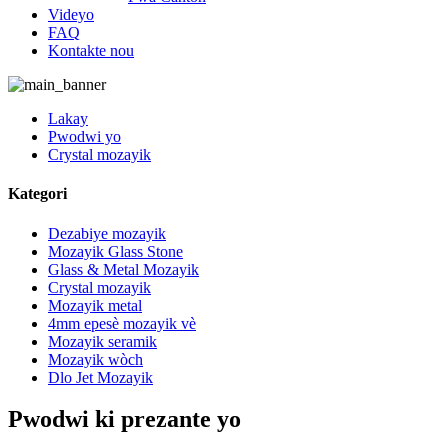
Videyo
FAQ
Kontakte nou
Lakay
Pwodwi yo
Crystal mozayik
Kategori
Dezabiye mozayik
Mozayik Glass Stone
Glass & Metal Mozayik
Crystal mozayik
Mozayik metal
4mm epesè mozayik vè
Mozayik seramik
Mozayik wòch
Dlo Jet Mozayik
Pwodwi ki prezante yo