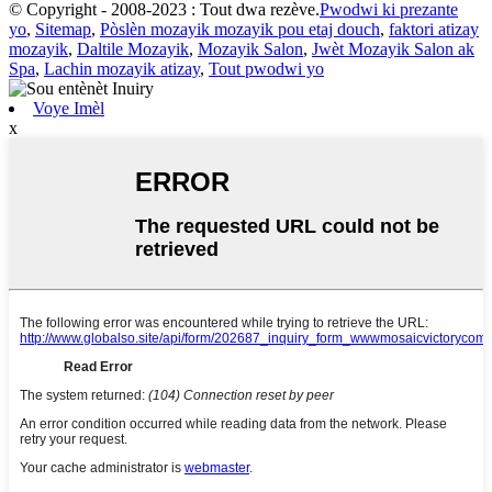
© Copyright - 2008-2023 : Tout dwa rezève.
Pwodwi ki prezante
yo
,
Sitemap
,
Pòslèn mozayik mozayik pou etaj douch
,
faktori atizay
mozayik
,
Daltile Mozayik
,
Mozayik Salon
,
Jwèt Mozayik Salon ak
Spa
,
Lachin mozayik atizay
,
Tout pwodwi yo
Voye Imèl
x