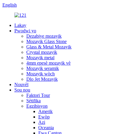
English
Lakay
Pwodwi yo
Dezabiye mozayik
Mozayik Glass Stone
Glass & Metal Mozayik
Crystal mozayik
Mozayik metal
4mm epesè mozayik vè
Mozayik seramik
Mozayik wòch
Dlo Jet Mozayik
Nouvèl
Sou nou
Faktori Tour
Sètifika
Egzibisyon
Amerik
Ewòp
Azi
Oceania
Fwa Canton