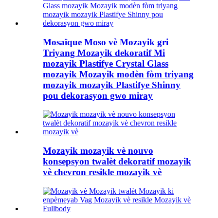
Mosaïque Moso vè Mozayik gri
Triyang Mozayik dekoratif Mi
mozayik Plastifye Crystal Glass
mozayik Mozayik modèn fòm triyang
mozayik mozayik Plastifye Shinny
pou dekorasyon gwo miray
Mozayik mozayik vè nouvo
konsepsyon twalèt dekoratif mozayik
vè chevron resikle mozayik vè