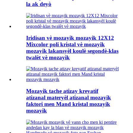
la ak deyò
Iridisan vè mozayik mozayik 12X12
Mixcolor poli kristal vè mozayik
mozayik lakansyèl koulè segondè-klas
twalèt vè mozayik
Mozayik tache atizay kreyatif
atizanal materyèl atizanal mozayik
faktori men Mand kristal mozayik
mozayik