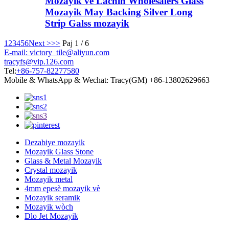
Mozayik vè Lachin Wholesalers Glass
Mozayik May Backing Silver Long
Strip Galss mozayik
1
2
3
4
5
6
Next >
>>
Paj 1 / 6
E-mail: victory_tile@aliyun.com
tracyfs@vip.126.com
Tel:
+86-757-82277580
Mobile & WhatsApp & Wechat: Tracy(GM) +86-13802629663
Dezabiye mozayik
Mozayik Glass Stone
Glass & Metal Mozayik
Crystal mozayik
Mozayik metal
4mm epesè mozayik vè
Mozayik seramik
Mozayik wòch
Dlo Jet Mozayik