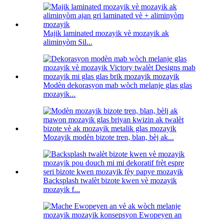
Majik laminated mozayik vè mozayik ak
aliminyòm Sil...
Modèn dekorasyon mab wòch melanje glas glas
mozayik...
Mozayik modèn bizote tren, blan, bèj ak...
Backsplash twalèt bizote kwen vè mozayik
mozayik f...