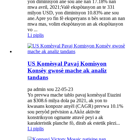
yon diminisyon ane sou ane nan 17.18% nan
mwa avril, 2021;Valè ekspòtasyon an te 331
milyon USD, yon diminisyon 10.83% ane sou
ane.Apre yo fin fè eksperyans n bès sezon an nan
mwa mas, volim ekspòtasyon an ak ekspòtasyon
vo ...
Li piplis
US Komèsyal Pavaj Komisyon
Konsèy gwosè mache ak analiz
tandans
pa admin sou 22-05-23
Yo prevwa mache tablo pavaj komèsyal Etazini
an $308.6 milya dola pa 2021, ak yon to
kwasans konpoze anyèl (CAGR) prevwa 10.1%
sou peryòd prévision a.Akòz aktivite
konstriksyon ogmante atravè peyi a ak
karakteristik planche fò, dirab ak estetik plezi...
Li piplis