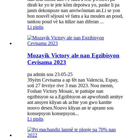
dirab ke yo te jete kòm depotwa yo, paske li pa
janm dekonpoze nan anviwònman an.Li se yon
bon nouvèl sèjousi vè fatra a ka moulen an poud,
tankou poud vè ka itilize nan diferan ...
Li piplis
Mozayik Victory ale nan Egzibisyon
Cevisama 2023
pa admin sou 23-05-25
39yèm Cevisama a ap fèt nan Valencia, Espay,
soti 27 fevriye rive 3 mas 2023. Nou menm,
Foshan Victory Mosaic, te patisipe nan
egzibisyon sa a.Egzibisyon an apwofondi amitye
ant ansyen kliyan ak achte yon gwo kantite
nouvo desen.Nouvo kliyan an te aprann sou
konsepsyon konsepsyon...
Li piplis