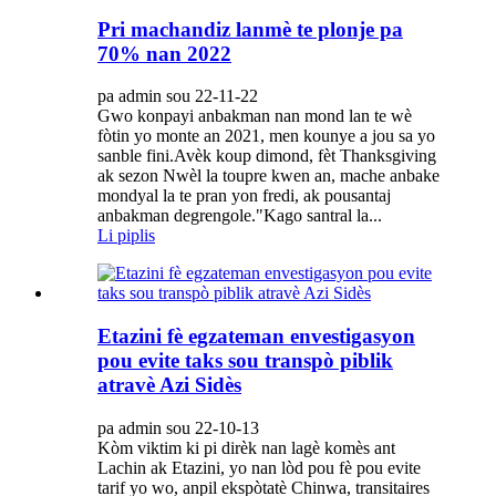
Pri machandiz lanmè te plonje pa
70% nan 2022
pa admin sou 22-11-22
Gwo konpayi anbakman nan mond lan te wè
fòtin yo monte an 2021, men kounye a jou sa yo
sanble fini.Avèk koup dimond, fèt Thanksgiving
ak sezon Nwèl la toupre kwen an, mache anbake
mondyal la te pran yon fredi, ak pousantaj
anbakman degrengole."Kago santral la...
Li piplis
Etazini fè egzateman envestigasyon
pou evite taks sou transpò piblik
atravè Azi Sidès
pa admin sou 22-10-13
Kòm viktim ki pi dirèk nan lagè komès ant
Lachin ak Etazini, yo nan lòd pou fè pou evite
tarif yo wo, anpil ekspòtatè Chinwa, transitaires