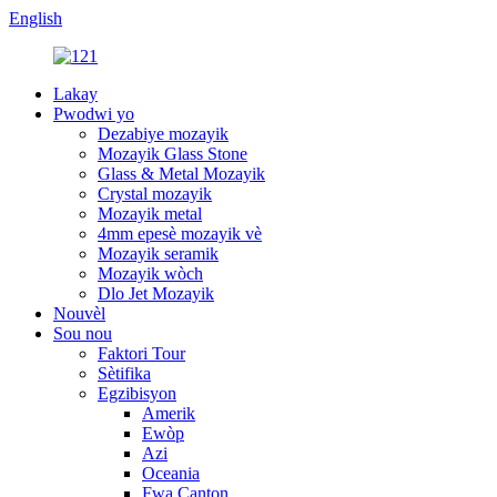
English
Lakay
Pwodwi yo
Dezabiye mozayik
Mozayik Glass Stone
Glass & Metal Mozayik
Crystal mozayik
Mozayik metal
4mm epesè mozayik vè
Mozayik seramik
Mozayik wòch
Dlo Jet Mozayik
Nouvèl
Sou nou
Faktori Tour
Sètifika
Egzibisyon
Amerik
Ewòp
Azi
Oceania
Fwa Canton