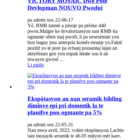
VICTORY MOSAIC Dwe Pote
Devlopman NOUVO Pwodui
pa admin sou 22-06-17
Yè, RMB lanmè a plonje pa prèske 440
pwen.Malgre ke devalorizasyon nan RMB ka
ogmante sèten maj pwofi, li pa nesesèman yon
bon bagay pou antrepriz komès etranje yo.Faktè
pozitif yo te pote pa echanj pousantaj lajan an
aktyèlman gen yon enpak limite sou ti ak
mwayen gwosè ...
Li piplis
Ekspòtasyon an nan seramik bilding
diminye epi pri domestik la te
planifye pou ogmante pa 5%
pa admin sou 22-05-31
Nan mwa avril, 2022, volim ekspòtasyon Lachin
nan mozayik seramik te 46.05 milyon mèt kare,