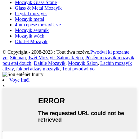
Mozayik Glass Stone
Glass & Metal Mozayik
Crystal mozayik
Mozayik metal
4mm epesè mozayik vè
Mozayik seramik
Mozayik wòch
Dlo Jet Mozayik
© Copyright - 2008-2023 : Tout dwa rezève.
Pwodwi ki prezante
yo
,
Sitemap
,
Jwèt Mozayik Salon ak Spa
,
Pòslèn mozayik mozayik
pou etaj douch
,
Daltile Mozayik
,
Mozayik Salon
,
Lachin mozayik
atizay
,
faktori atizay mozayik
,
Tout pwodwi yo
Voye Imèl
x