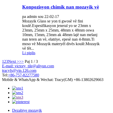
Konpozisyon chimik nan mozayik vè
pa admin sou 22-02-17
Mozayik Glass se yon ti gwosè vè fini
koulè.Espesifikasyon jeneral yo se 23mm x
23mm, 25mm x 25mm, 48mm x 48mm oswa
10mm, 15mm, 23mm ak 48mm lajè nan melanj
nan teren an vè, elatriye, epesè nan 4-8mm.Ti
moso vè Mozayik materyèl divès koulè.Mozayik
vè fèt...
Li piplis
1
2
3
Next >
>>
Paj 1 / 3
E-mail: victory_tile@aliyun.com
tracyfs@vip.126.com
Tel:
+86-757-82277580
Mobile & WhatsApp & Wechat: Tracy(GM) +86-13802629663
Dezabiye mozayik