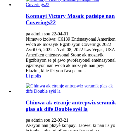
Konpayi Victory Mosaic patisipe nan
Coverings22
pa admin sou 22-04-01
Nimewo izolwa: C6139 Entènasyonal Ameriken
wòch ak mozayik Egzibisyon Coverings 2022
Avril 05, 2022 - Avril 08, 2022 Las Vegas, USA
Ameriken entènasyonal Stone ak mozayik
Egzibisyon se pi gwo pwofesyonèl entènasyonal
egzibisyon nan wòch ak mozayik nan peyi
Etazini, ki te fèt yon fwa pa ou...
Li piplis
Chinwa ak etranje antrepwiz seramik
glas ak dife Double syèl la
pa admin sou 22-03-21
Aksyon nan plizyè konpayi Taowei ki nan lis yo
te tonbe anba pri òf yo oswa frape pi ba