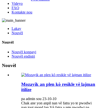
Videyo
FAQ
Kontakte nou
Lakay
Nouvèl
Nouvèl
Nouvèl konpayi
Nouvèl endistri
Nouvèl
Mozayik an plen kò resikle vè lajman
itilize
pa admin sou 23-10-10
Chak ane yon anpil nan vè fatra yo te pwodwi
nan tout mond lan.Vè fatra a rete pwodwi pa