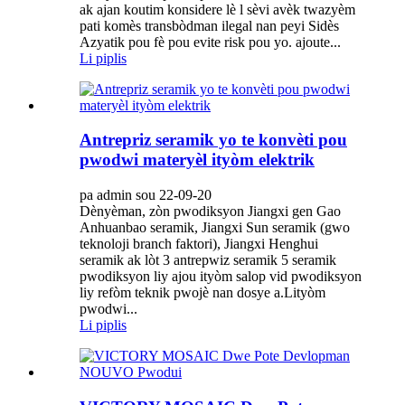
ak ajan koutim konsidere lè l sèvi avèk twazyèm
pati komès transbòdman ilegal nan peyi Sidès
Azyatik pou fè pou evite risk pou yo. ajoute...
Li piplis
Antrepriz seramik yo te konvèti pou
pwodwi materyèl ityòm elektrik
pa admin sou 22-09-20
Dènyèman, zòn pwodiksyon Jiangxi gen Gao
Anhuanbao seramik, Jiangxi Sun seramik (gwo
teknoloji branch faktori), Jiangxi Henghui
seramik ak lòt 3 antrepwiz seramik 5 seramik
pwodiksyon liy ajou ityòm salop vid pwodiksyon
liy refòm teknik pwojè nan dosye a.Lityòm
pwodwi...
Li piplis