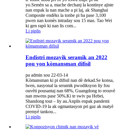
yo.Semèn sa a, mache dechanj la kontinye ajiste
nan enpak la nan mache a pi laj, ak Shanghai
Composite endèks la tonbe pi ba pase 3,100
pwen nan komès intraday sou 15 mas. Tao Wei
ki gen rapò ki nan lis com...
Li piplis
Endistri mozayik seramik an 2022
pou yon kòmansman difisil
pa admin sou 22-03-14
Kòmansman ki pi difisil nan dè dekad.Se konsa,
lwen, nasyonal la seramik pwodiksyon liy fou
ouvèti pousantaj nan 68%, Guangdong to reouvè
nan mwens pase 50%.Ki te swiv pa Hebei,
Shandong tout – liy au.Anplis enpak pandemi
COVID-19 la ak ogmantasyon pri gaz ak matyè
premyè tankou...
Li piplis