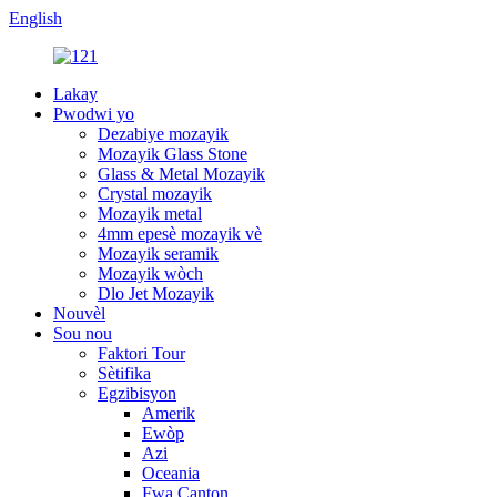
English
Lakay
Pwodwi yo
Dezabiye mozayik
Mozayik Glass Stone
Glass & Metal Mozayik
Crystal mozayik
Mozayik metal
4mm epesè mozayik vè
Mozayik seramik
Mozayik wòch
Dlo Jet Mozayik
Nouvèl
Sou nou
Faktori Tour
Sètifika
Egzibisyon
Amerik
Ewòp
Azi
Oceania
Fwa Canton