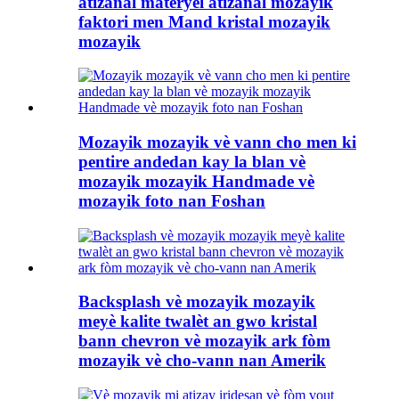
atizanal materyèl atizanal mozayik
faktori men Mand kristal mozayik
mozayik
Mozayik mozayik vè vann cho men ki
pentire andedan kay la blan vè
mozayik mozayik Handmade vè
mozayik foto nan Foshan
Backsplash vè mozayik mozayik
meyè kalite twalèt an gwo kristal
bann chevron vè mozayik ark fòm
mozayik vè cho-vann nan Amerik