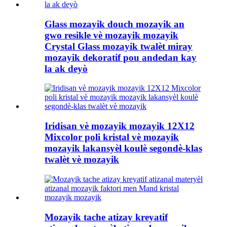
Glass mozayik douch mozayik an
gwo resikle vè mozayik mozayik
Crystal Glass mozayik twalèt miray
mozayik dekoratif pou andedan kay
la ak deyò
Iridisan vè mozayik mozayik 12X12
Mixcolor poli kristal vè mozayik
mozayik lakansyèl koulè segondè-klas
twalèt vè mozayik
Mozayik tache atizay kreyatif