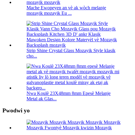
Mache Ewopeyen an vè ak wòch melanje
mozayik mozayik Eu ...
Strip Shine Crystal Glass Mozayik Style klasik
cho...
Nwa Koulè 23X48mm 8mm Epesè Melanje
Metal ak Glas...
Pwodwi yo