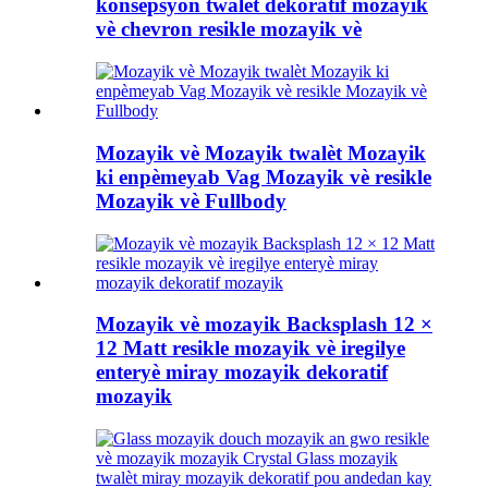
konsepsyon twalèt dekoratif mozayik
vè chevron resikle mozayik vè
Mozayik vè Mozayik twalèt Mozayik
ki enpèmeyab Vag Mozayik vè resikle
Mozayik vè Fullbody
Mozayik vè mozayik Backsplash 12 ×
12 Matt resikle mozayik vè iregilye
enteryè miray mozayik dekoratif
mozayik