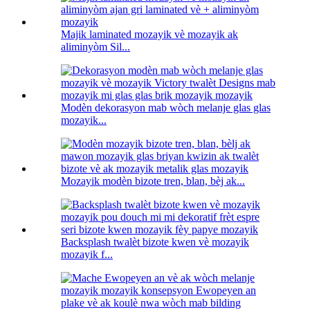
Majik laminated mozayik vè mozayik ak
aliminyòm Sil...
Modèn dekorasyon mab wòch melanje glas glas
mozayik...
Mozayik modèn bizote tren, blan, bèj ak...
Backsplash twalèt bizote kwen vè mozayik
mozayik f...