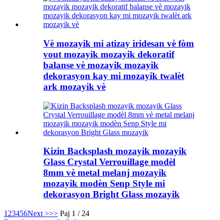
Vè mozayik mi atizay iridesan vè fòm
vout mozayik mozayik dekoratif
balanse vè mozayik mozayik
dekorasyon kay mi mozayik twalèt
ark mozayik vè
Kizin Backsplash mozayik mozayik
Glass Crystal Verrouillage modèl
8mm vè metal melanj mozayik
mozayik modèn Senp Style mi
dekorasyon Bright Glass mozayik
1
2
3
4
5
6
Next >
>>
Paj 1 / 24