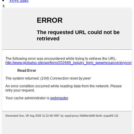
Voye Imèl
x