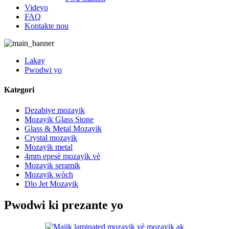
Videyo
FAQ
Kontakte nou
Lakay
Pwodwi yo
Kategori
Dezabiye mozayik
Mozayik Glass Stone
Glass & Metal Mozayik
Crystal mozayik
Mozayik metal
4mm epesè mozayik vè
Mozayik seramik
Mozayik wòch
Dlo Jet Mozayik
Pwodwi ki prezante yo