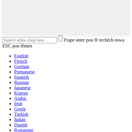
Frape antre pou fè rechèch oswa
ESC pou fèmen
English
French
German
Portuguese
Spanish
Russian
Japanese
Korean
Arabic
Irish
Greek
Turkish
Italian
Danish
Romanian