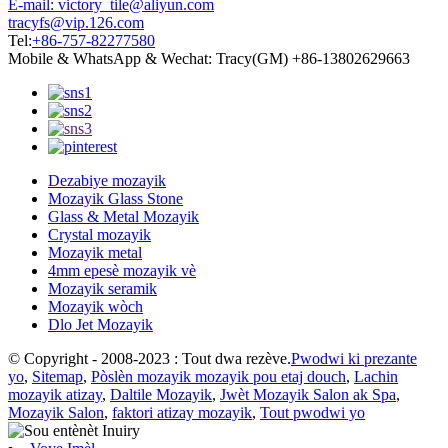
E-mail: victory_tile@aliyun.com
tracyfs@vip.126.com
Tel:
+86-757-82277580
Mobile & WhatsApp & Wechat: Tracy(GM) +86-13802629663
Dezabiye mozayik
Mozayik Glass Stone
Glass & Metal Mozayik
Crystal mozayik
Mozayik metal
4mm epesè mozayik vè
Mozayik seramik
Mozayik wòch
Dlo Jet Mozayik
© Copyright - 2008-2023 : Tout dwa rezève.
Pwodwi ki prezante
yo
,
Sitemap
,
Pòslèn mozayik mozayik pou etaj douch
,
Lachin
mozayik atizay
,
Daltile Mozayik
,
Jwèt Mozayik Salon ak Spa
,
Mozayik Salon
,
faktori atizay mozayik
,
Tout pwodwi yo