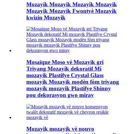
Mozayik Mozayik Mozayik Mozayik
Mozayik Mozayik Fwontyè Mozayik
kwizin Mozayik
Mosaïque Moso vè Mozayik gri
Triyang Mozayik dekoratif Mi
mozayik Plastifye Crystal Glass
mozayik Mozayik modèn fòm triyang
mozayik mozayik Plastifye Shinny
pou dekorasyon gwo miray
Mozayik mozayik vè nouvo