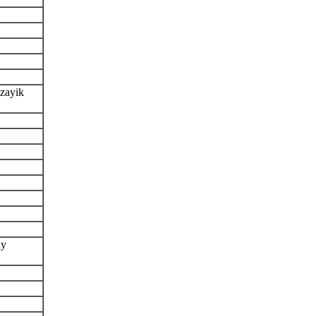
zayik
ay