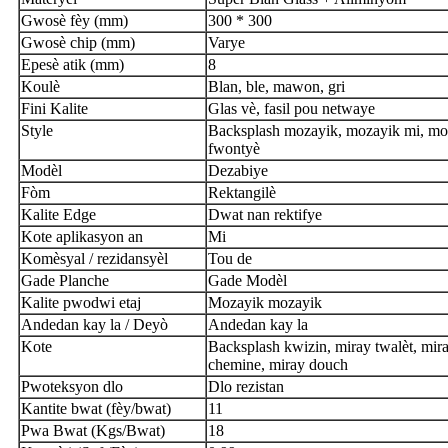
Gwosè fèy (mm)
300 * 300
Gwosè chip (mm)
Varye
Epesè atik (mm)
8
Koulè
Blan, ble, mawon, gri
Fini Kalite
Glas vè, fasil pou netwaye
Style
Backsplash mozayik, mozayik mi, mo
fwontyè
Modèl
Dezabiye
Fòm
R
ektangilè
Kalite Edge
Dwat nan rektifye
Kote aplikasyon an
Mi
Komèsyal / rezidansyèl
Tou de
Gade Planche
Gade Modèl
Kalite pwodwi etaj
Mozayik mozayik
Andedan kay la / Deyò
Andedan kay la
Kote
Backsplash kwizin, miray twalèt, mir
chemine, miray douch
Pwoteksyon dlo
Dlo rezistan
Kantite bwat (fèy/bwat)
11
Pwa Bwat (Kgs/Bwat)
18