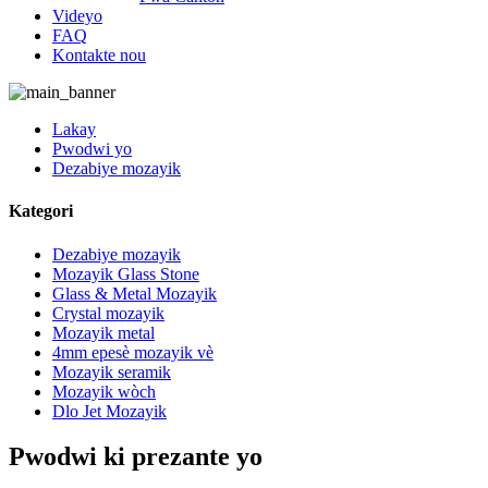
Videyo
FAQ
Kontakte nou
Lakay
Pwodwi yo
Dezabiye mozayik
Kategori
Dezabiye mozayik
Mozayik Glass Stone
Glass & Metal Mozayik
Crystal mozayik
Mozayik metal
4mm epesè mozayik vè
Mozayik seramik
Mozayik wòch
Dlo Jet Mozayik
Pwodwi ki prezante yo