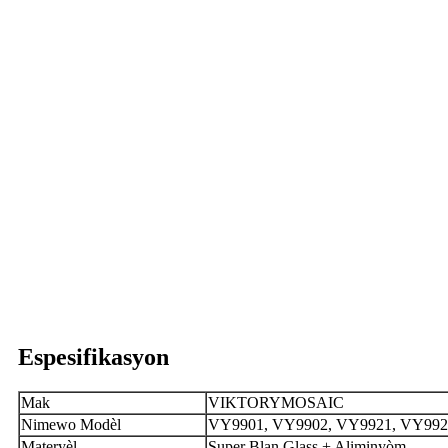
Espesifikasyon
Mak
VIKTORYMOSAIC
Nimewo Modèl
VY9901, VY9902, VY9921, VY9922,
Materyèl
Super Blan Glass + Aliminyòm