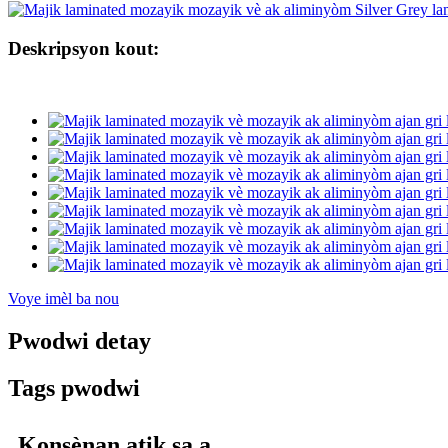
Deskripsyon kout:
Voye imèl ba nou
Pwodwi detay
Tags pwodwi
Konsènan atik sa a