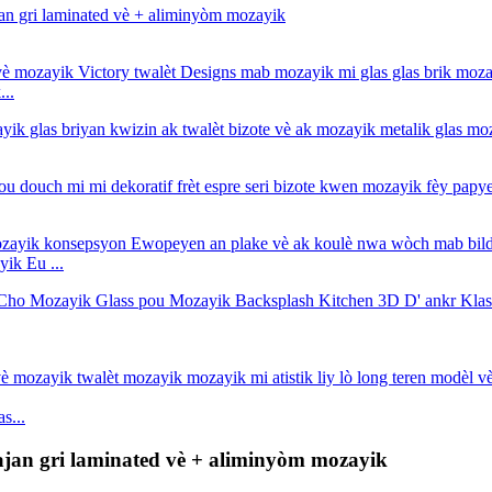
..
ik Eu ...
s...
jan gri laminated vè + aliminyòm mozayik