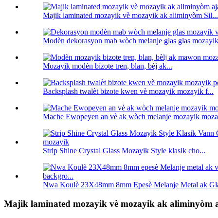
Majik laminated mozayik vè mozayik ak aliminyòm Sil...
Modèn dekorasyon mab wòch melanje glas glas mozayik.
Mozayik modèn bizote tren, blan, bèj ak...
Backsplash twalèt bizote kwen vè mozayik mozayik f...
Mache Ewopeyen an vè ak wòch melanje mozayik mozay
Strip Shine Crystal Glass Mozayik Style klasik cho...
Nwa Koulè 23X48mm 8mm Epesè Melanje Metal ak Gla
Majik laminated mozayik vè mozayik ak aliminyòm a