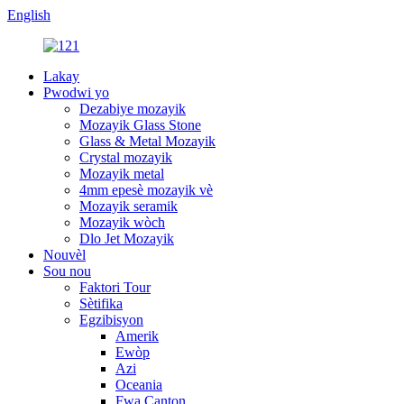
English
Lakay
Pwodwi yo
Dezabiye mozayik
Mozayik Glass Stone
Glass & Metal Mozayik
Crystal mozayik
Mozayik metal
4mm epesè mozayik vè
Mozayik seramik
Mozayik wòch
Dlo Jet Mozayik
Nouvèl
Sou nou
Faktori Tour
Sètifika
Egzibisyon
Amerik
Ewòp
Azi
Oceania
Fwa Canton