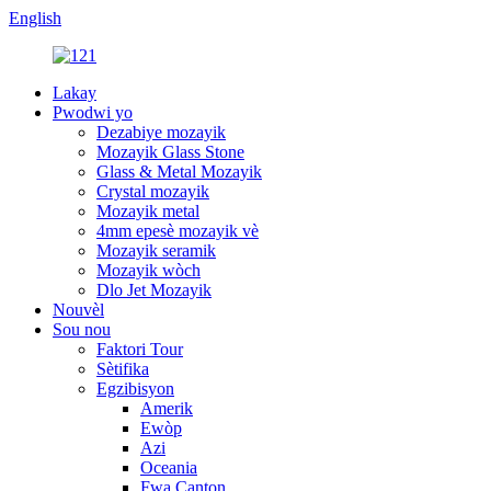
English
Lakay
Pwodwi yo
Dezabiye mozayik
Mozayik Glass Stone
Glass & Metal Mozayik
Crystal mozayik
Mozayik metal
4mm epesè mozayik vè
Mozayik seramik
Mozayik wòch
Dlo Jet Mozayik
Nouvèl
Sou nou
Faktori Tour
Sètifika
Egzibisyon
Amerik
Ewòp
Azi
Oceania
Fwa Canton